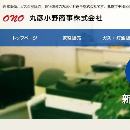
家電販売、ガス灯油販売、住宅設備の丸彦小野商事株式会社です。札幌市手稲区