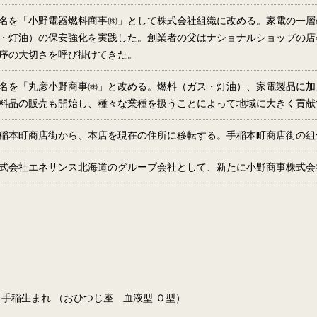
名を「小野電器燃料商事㈱」として株式会社組織に改める。家電の一層
・灯油）の保安強化を実践した。創業者の父はナショナルショップの店
序の大切さを呼び掛けてきた。
名を「丸彦小野商事㈱」と改める。燃料（ガス・灯油）、家電製品に加
料品の販売も開始し、種々な業種を扱うことによって地域に大きく貢献
稲本町商店街から、本店を現在の住所に移転する。手稲本町商店街の組
式会社エネサンス北海道のグループ会社として、新たに小野商事株式会
 手稲生まれ （おひつじ座 血液型 Ｏ型）