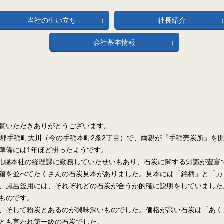
当社の生い立ち
社長紹介
会社基本情報
覧いただきありがとうございます。
幌郡手稲町大川（今の手稲本町2条2丁目）で、両親が『手稲売炭所』を
準備には1年ほど掛ったようです。
)札幌本社の経理課に勤務していたせいもあり、石炭に関する知識が豊富
箱を並べてたくさんの石炭見本がありました。見本には「銘柄」と「カ
、風呂釜用には、それぞれどの石炭が合うか的確に説明をしていました
ものです。
、そして粉炭とあるのが興味深いものでした。価格が高い石炭は「あく
とも言われ第一級の石炭でした。