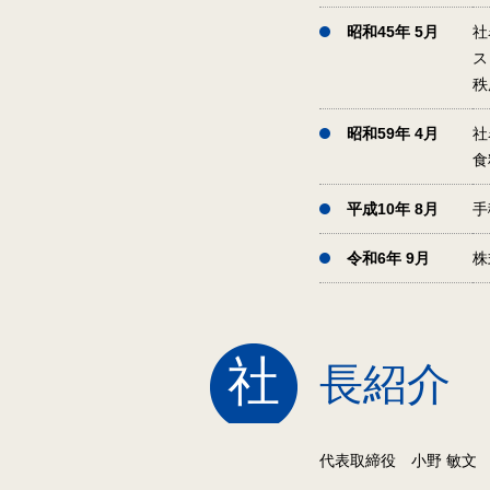
昭和45年 5月
社
ス
秩
昭和59年 4月
社
食
平成10年 8月
手
令和6年 9月
株
社
長紹介
代表取締役 小野 敏文