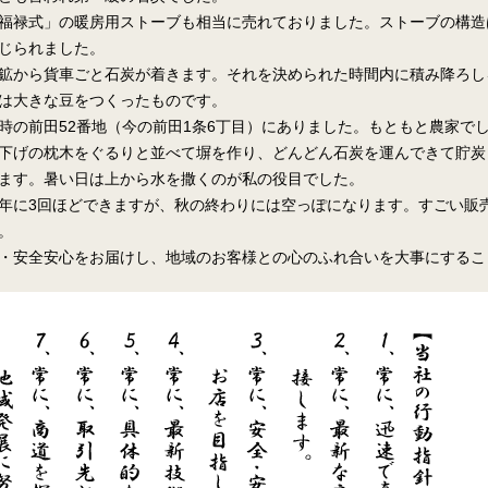
福禄式」の暖房用ストーブも相当に売れておりました。ストーブの構造
じられました。
鉱から貨車ごと石炭が着きます。それを決められた時間内に積み降ろし
は大きな豆をつくったものです。
時の前田52番地（今の前田1条6丁目）にありました。もともと農家で
下げの枕木をぐるりと並べて塀を作り、どんどん石炭を運んできて貯炭
ます。暑い日は上から水を撒くのが私の役目でした。
年に3回ほどできますが、秋の終わりには空っぽになります。すごい販
。
・安全安心をお届けし、地域のお客様との心のふれ合いを大事にするこ