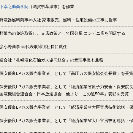
下幸之助商学院
（滋賀県草津市）を修業
野電器燃料商事㈱入社 家電販売、燃料・住宅設備の工事に従事
類販売の免許取得し、支店政策として国分系 コンビニ店を開店する
彦小野商事 ㈱代表取締役社長に就任
連会社「札幌液化石油ガス協同組合」の元理事長も兼務
保安優良LPガス販売事業者」として「高圧ガス保安協会会長賞」を受
保安優良LPガス販売事業者」として「経済産業省原子力安全・保安院
国電機組合連合会・日本放送協会 他より「この道50年」表彰を受賞
保安優良LPガス販売事業者」として「経済産業省大臣官房技術総括・
保安優良LPガス販売事業者」として「経済産業省大臣官房技術総括・