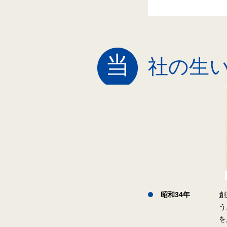
当
社の生
昭和34年
創
う
を