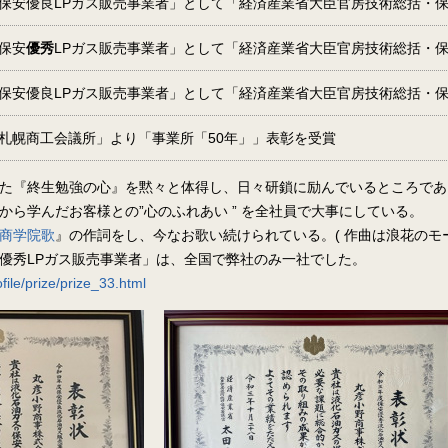
保安優良LPガス販売事業者」として「経済産業省大臣官房技術総括・
保安
優秀
LPガス販売事業者」として「経済産業省大臣官房技術総括・
保安優良LPガス販売事業者」として「経済産業省大臣官房技術総括・
札幌商工会議所」より「事業所「50年」」表彰を受賞
た『終生勉強の心』を黙々と体得し、日々研鎖に励んでいるところであ
から学んだお客様との”心のふれあい ” を全社員で大事にしている。
商学院歌
』の作詞をし、今なお歌い続けられている。( 作曲は浪花のモ
優秀LPガス販売事業者」は、全国で弊社のみ一社でした。
ofile/prize/prize_33.html