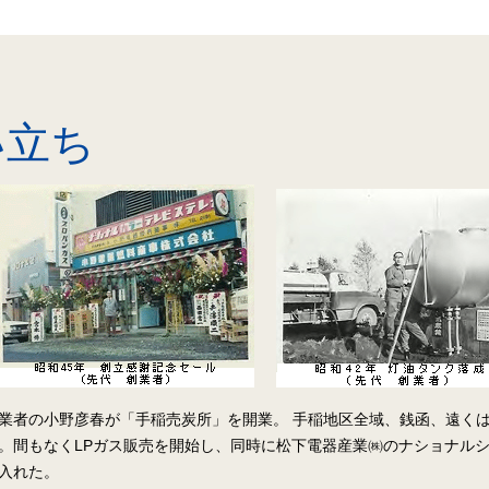
い立ち
業者の小野彦春が「手稲売炭所」を開業。 手稲地区全域、銭函、遠くは
。間もなくLPガス販売を開始し、同時に松下電器産業㈱のナショナル
入れた。