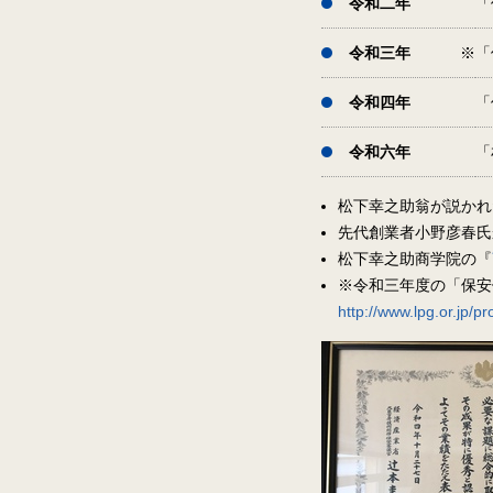
令和二年
「
令和三年
「
令和四年
「
令和六年
「
松下幸之助翁が説かれ
先代創業者小野彦春氏
松下幸之助商学院の『
※令和三年度の「保安
http://www.lpg.or.jp/pr