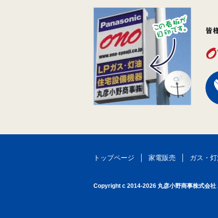
エアコン設置工事
2026.06.01
エアコン設置工事
2026.06.01
コンロ交換工事
2026.06.01
エアコン工事
2026.05.08
コンロ交換工事
2026.04.27
燃料販売事業の継承に
2026.03.16
トップページ
家電販売
ガス・灯
ボイラー交換工事
2026.03.02
Copyright c 2014-2026 丸彦小野商事株式会社 All
コンロ取り付け工事
2026.02.04