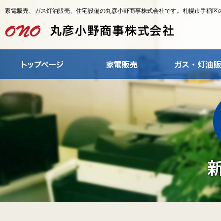
家電販売、ガス灯油販売、住宅設備の丸彦小野商事株式会社です。札幌市手稲区