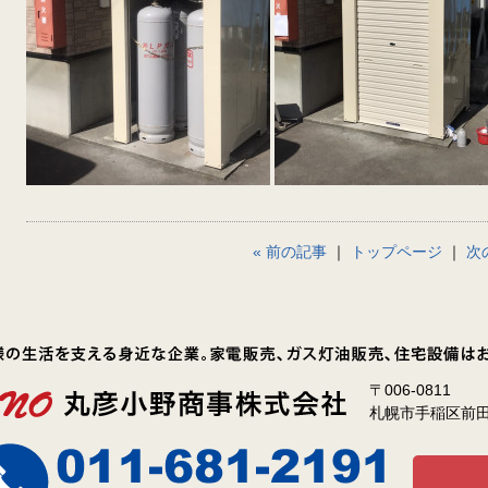
« 前の記事
｜
トップページ
｜
次
〒006-0811
札幌市手稲区前田1