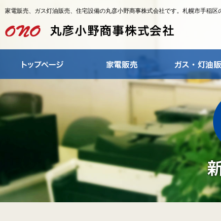
家電販売、ガス灯油販売、住宅設備の丸彦小野商事株式会社です。札幌市手稲区