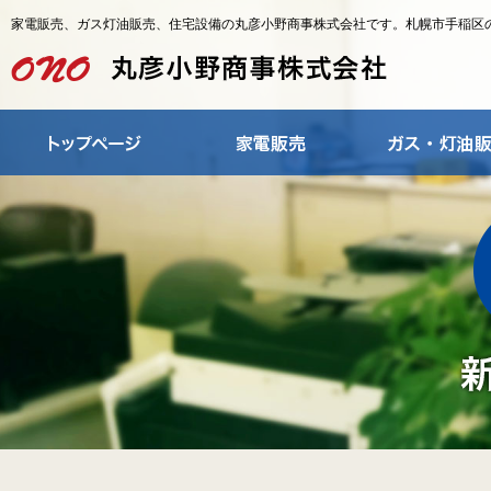
家電販売、ガス灯油販売、住宅設備の丸彦小野商事株式会社です。札幌市手稲区