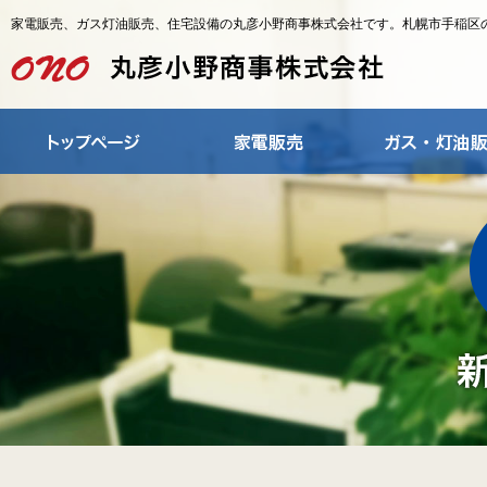
家電販売、ガス灯油販売、住宅設備の丸彦小野商事株式会社です。札幌市手稲区