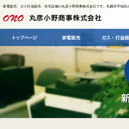
家電販売、ガス灯油販売、住宅設備の丸彦小野商事株式会社です。札幌市手稲区