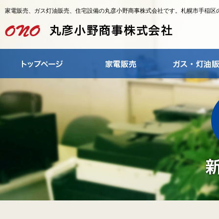
家電販売、ガス灯油販売、住宅設備の丸彦小野商事株式会社です。札幌市手稲区