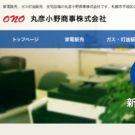
家電販売、ガス灯油販売、住宅設備の丸彦小野商事株式会社です。札幌市手稲区