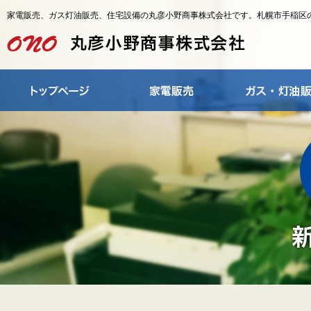
家電販売、ガス灯油販売、住宅設備の丸彦小野商事株式会社です。札幌市手稲区