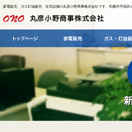
家電販売、ガス灯油販売、住宅設備の丸彦小野商事株式会社です。札幌市手稲区