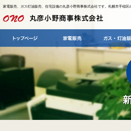
家電販売、ガス灯油販売、住宅設備の丸彦小野商事株式会社です。札幌市手稲区