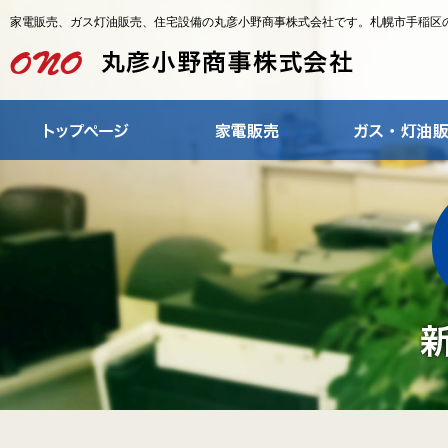
家電販売、ガス灯油販売、住宅設備の丸彦小野商事株式会社です。札幌市手稲区