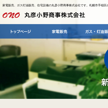
家電販売、ガス灯油販売、住宅設備の丸彦小野商事株式会社です。札幌市手稲区