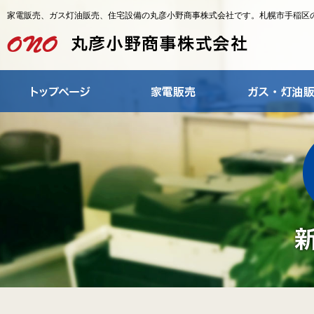
家電販売、ガス灯油販売、住宅設備の丸彦小野商事株式会社です。札幌市手稲区