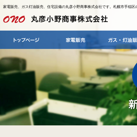
家電販売、ガス灯油販売、住宅設備の丸彦小野商事株式会社です。札幌市手稲区