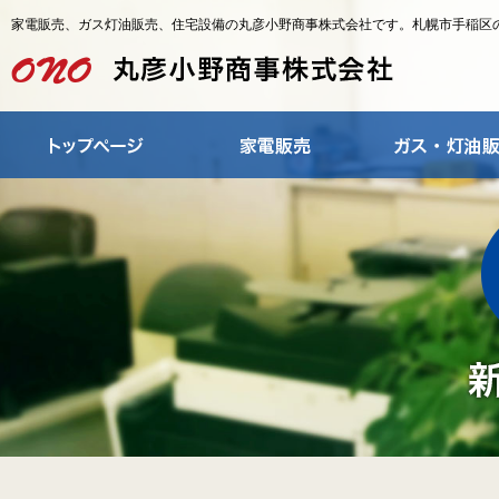
家電販売、ガス灯油販売、住宅設備の丸彦小野商事株式会社です。札幌市手稲区