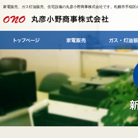
家電販売、ガス灯油販売、住宅設備の丸彦小野商事株式会社です。札幌市手稲区