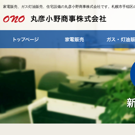
家電販売、ガス灯油販売、住宅設備の丸彦小野商事株式会社です。札幌市手稲区