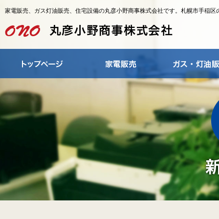
家電販売、ガス灯油販売、住宅設備の丸彦小野商事株式会社です。札幌市手稲区