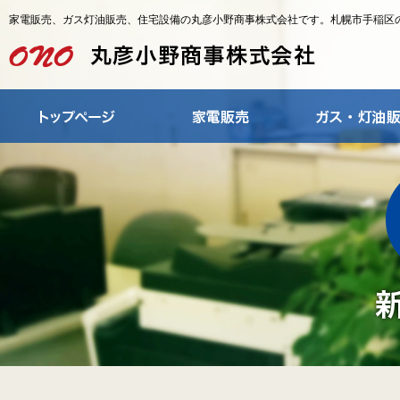
家電販売、ガス灯油販売、住宅設備の丸彦小野商事株式会社です。札幌市手稲区