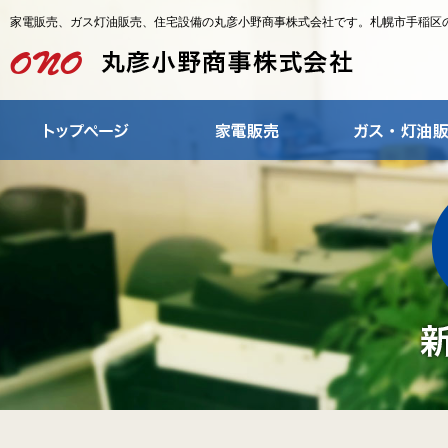
家電販売、ガス灯油販売、住宅設備の丸彦小野商事株式会社です。札幌市手稲区